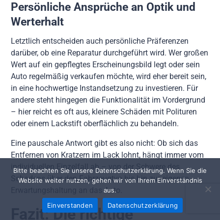
Persönliche Ansprüche an Optik und
Werterhalt
Letztlich entscheiden auch persönliche Präferenzen
darüber, ob eine Reparatur durchgeführt wird. Wer großen
Wert auf ein gepflegtes Erscheinungsbild legt oder sein
Auto regelmäßig verkaufen möchte, wird eher bereit sein,
in eine hochwertige Instandsetzung zu investieren. Für
andere steht hingegen die Funktionalität im Vordergrund
– hier reicht es oft aus, kleinere Schäden mit Polituren
oder einem Lackstift oberflächlich zu behandeln.
Eine pauschale Antwort gibt es also nicht: Ob sich das
Entfernen von Kratzern im Lack lohnt, hängt immer vom
individuellen Einzelfall ab – von der Schwere des
Bitte beachten Sie unsere Datenschutzerklärung. Wenn Sie die
Schadens über den Fahrzeugtyp bis hin zur eigenen
Website weiter nutzen, gehen wir von Ihrem Einverständnis
Erwartungshaltung an das Auto.
aus.
Einverstanden
Datenschutzerklärung
Fazit: Die richtige