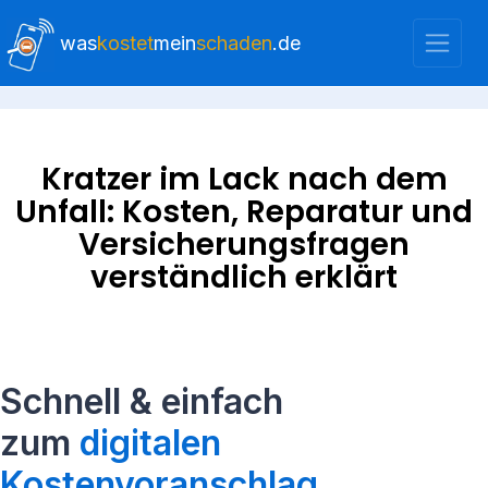
was
kostet
mein
schaden
.de
Kratzer im Lack nach dem
Unfall: Kosten, Reparatur und
Versicherungsfragen
verständlich erklärt
Schnell & einfach
zum
digitalen
Kostenvoranschlag