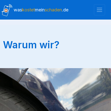
was
kostet
mein
schaden
.de
Warum wir?