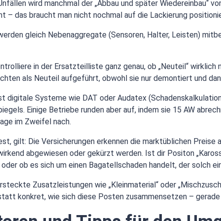
Unfällen wird manchmal der „Abbau und später Wiedereinbau“ vo
nt – das braucht man nicht nochmal auf die Lackierung positioni
 werden gleich Nebenaggregate (Sensoren, Halter, Leisten) mitbe
rolliere in der Ersatzteilliste ganz genau, ob „Neuteil“ wirklich 
uchten als Neuteil aufgeführt, obwohl sie nur demontiert und d
st digitale Systeme wie DAT oder Audatex (Schadenskalkulations
iegels. Einige Betriebe runden aber auf, indem sie 15 AW abre
rage im Zweifel nach.
, gilt: Die Versicherungen erkennen die marktüblichen Preise an
wirkend abgewiesen oder gekürzt werden. Ist dir Positon „Karos
oder ob es sich um einen Bagatellschaden handelt, der solch ei
ersteckte Zusatzleistungen wie „Kleinmaterial“ oder „Mischzusc
tatt konkret, wie sich diese Posten zusammensetzen – gerade h