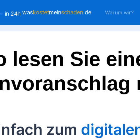
was
kostet
mein
schaden
.de
Warum wir?
o lesen Sie ein
nvoranschlag r
einfach zum
digitale