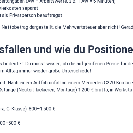
t Zeitangaben (AW – Arbeitswerte, z.B. 1 AW = 5 Minuten)
kierkosten separat
u als Privatperson beauftragst
e Nettobetrag dargestellt, die Mehrwertsteuer aber nicht! Gerad
sfallen und wie du Positionen
das bedeutet: Du musst wissen, ob die aufgerufenen Preise für 
 im Alltag immer wieder große Unterschiede!
Arbeit: Nach einem Auffahrunfall an einem Mercedes C220 Kombi 
ange (Neuteil, lackieren, Montage) 1.200 € brutto, in Werkstat
ra, C-Klasse): 800–1.500 €
 200–500 €