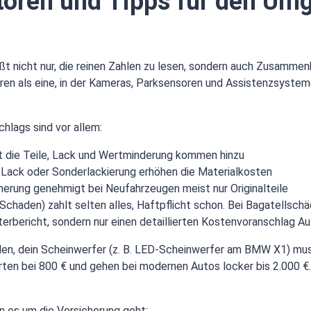
ktoren und Tipps für den Um
ißt nicht nur, die reinen Zahlen zu lesen, sondern auch Zusamm
ieren als eine, in der Kameras, Parksensoren und Assistenzsyste
hlags sind vor allem:
st die Teile, Lack und Wertminderung kommen hinzu
-Lack oder Sonderlackierung erhöhen die Materialkosten
cherung genehmigt bei Neufahrzeugen meist nur Originalteile
chaden) zahlt selten alles, Haftpflicht schon. Bei Bagatellschä
terbericht, sondern nur einen detaillierten Kostenvoranschlag A
den, dein Scheinwerfer (z. B. LED-Scheinwerfer am BMW X1) muss
rten bei 800 € und gehen bei modernen Autos locker bis 2.000 €.
n es um die Versicherung geht: