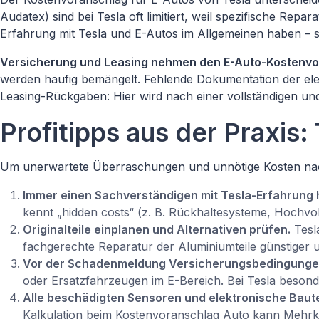
Audatex) sind bei Tesla oft limitiert, weil spezifische Re
Erfahrung mit Tesla und E-Autos im Allgemeinen haben – 
Versicherung und Leasing nehmen den E-Auto-Kostenvora
werden häufig bemängelt. Fehlende Dokumentation der elekt
Leasing-Rückgaben: Hier wird nach einer vollständigen und 
Profitipps aus der Praxis:
Um unerwartete Überraschungen und unnötige Kosten nach 
Immer einen Sachverständigen mit Tesla-Erfahrung 
kennt „hidden costs“ (z. B. Rückhaltesysteme, Hochvol
Originalteile einplanen und Alternativen prüfen.
Tesla
fachgerechte Reparatur der Aluminiumteile günstiger un
Vor der Schadenmeldung Versicherungsbedingunge
oder Ersatzfahrzeugen im E-Bereich. Bei Tesla besonde
Alle beschädigten Sensoren und elektronische Baut
Kalkulation beim Kostenvoranschlag Auto kann Mehr