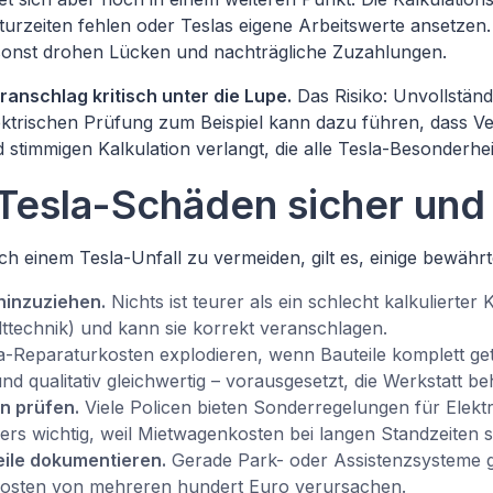
paraturzeiten fehlen oder Teslas eigene Arbeitswerte anset
sonst drohen Lücken und nachträgliche Zuzahlungen.
nschlag kritisch unter die Lupe.
Das Risiko: Unvollständ
rischen Prüfung zum Beispiel kann dazu führen, dass Versi
stimmigen Kalkulation verlangt, die alle Tesla-Besonderhei
 Tesla-Schäden sicher und 
einem Tesla-Unfall zu vermeiden, gilt es, einige bewährt
hinzuziehen.
Nichts ist teurer als ein schlecht kalkuliert
ttechnik) und kann sie korrekt veranschlagen.
-Reparaturkosten explodieren, wenn Bauteile komplett geta
d qualitativ gleichwertig – vorausgesetzt, die Werkstatt be
n prüfen.
Viele Policen bieten Sonderregelungen für Elekt
rs wichtig, weil Mietwagenkosten bei langen Standzeiten sc
eile dokumentieren.
Gerade Park- oder Assistenzsysteme gr
kosten von mehreren hundert Euro verursachen.