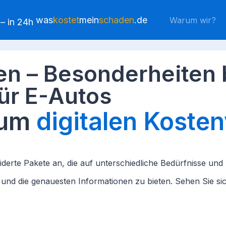
was
kostet
mein
schaden
.de
Warum wir?
en – Besonderheiten
ür E-Autos
zum
digitalen Koste
derte Pakete an, die auf unterschiedliche Bedürfnisse un
 und die genauesten Informationen zu bieten. Sehen Sie s