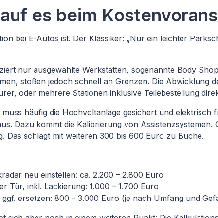
auf es beim Kostenvorans
ion bei E-Autos ist. Der Klassiker: „Nur ein leichter Parks
tifiziert nur ausgewählte Werkstätten, sogenannte Body Sh
men, stoßen jedoch schnell an Grenzen. Die Abwicklung de
urer, oder mehrere Stationen inklusive Teilebestellung direkt
ss häufig die Hochvoltanlage gesichert und elektrisch freig
us. Dazu kommt die Kalibrierung von Assistenzsystemen. 
g. Das schlägt mit weiteren 300 bis 600 Euro zu Buche.
dar neu einstellen: ca. 2.200 – 2.800 Euro
r Tür, inkl. Lackierung: 1.000 – 1.700 Euro
d ggf. ersetzen: 800 – 3.000 Euro (je nach Umfang und Gef
t sich aber noch in einem weiteren Punkt: Die Kalkulatio