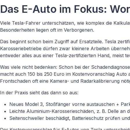
Das E-Auto im Fokus: Wor
Viele Tesla-Fahrer unterschätzen, wie komplex die Kalkulat
Besonderheiten liegen oft im Verborgenen.
Das beginnt schon beim Zugriff auf Ersatzteile. Tesla zer
Karosseriebetriebe dürfen zwar kleinere Arbeiten überneh
entweder alles aus einer Tesla-zertifizierten Hand, meist te
Was viele nicht bedenken: Schon bei der Schadendiagnose mu
macht auch 150 bis 250 Euro im Kostenvoranschlag Auto a
Frontschaden oft eine Kamera- und Radarkalibrierung nöti
In der Praxis sieht das dann so aus:
Neues Model 3, Stoßfänger vorne austauschen + Parkra
Leichte Aluminium-Karosserieschäden, z. B. Delle an de
Seitenschweller beschädigt, Batterieschutz prüfen un
Der Kostenvoranschlag für E-Autos von Tesla unterscheide