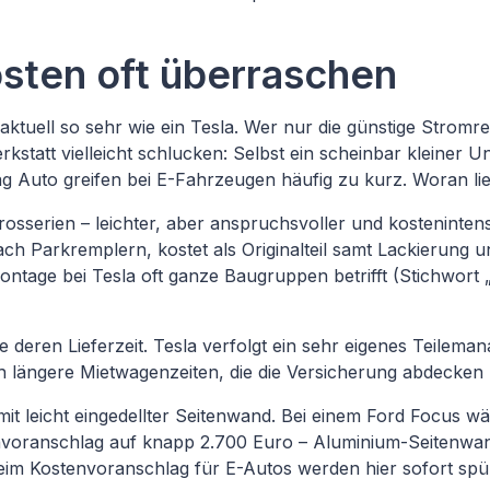
sten oft überraschen
ktuell so sehr wie ein Tesla. Wer nur die günstige Stromr
statt vielleicht schlucken: Selbst ein scheinbar kleiner Un
 Auto greifen bei E-Fahrzeugen häufig zu kurz. Woran lie
osserien – leichter, aber anspruchsvoller und kostenintens
ch Parkremplern, kostet als Originalteil samt Lackierung u
ntage bei Tesla oft ganze Baugruppen betrifft (Stichwort 
owie deren Lieferzeit. Tesla verfolgt ein sehr eigenes Teil
ch längere Mietwagenzeiten, die die Versicherung abdecke
 mit leicht eingedellter Seitenwand. Bei einem Ford Focus 
stenvoranschlag auf knapp 2.700 Euro – Aluminium-Seitenwa
eim Kostenvoranschlag für E-Autos werden hier sofort spü